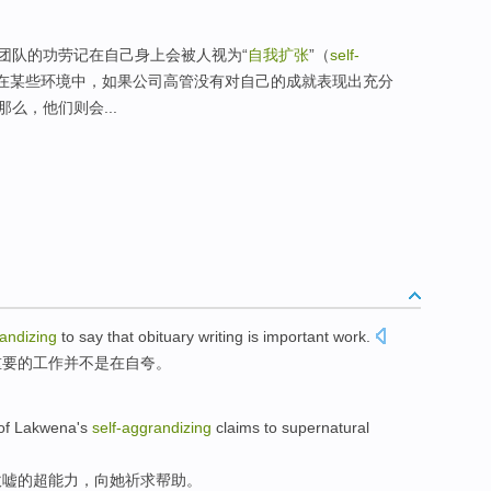
团队的功劳记在自己身上会被人视为“
自我扩张
”（
self-
在某些环境中，如果公司高管没有对自己的成就表现出充分
么，他们则会...
randizing
to say
that obituary
writing
is
important
work
.
重要的工作并
不是
在
自夸
。
of
Lakwena
's
self-aggrandizing
claims to
supernatural
吹嘘的
超
能力
，向
她
祈求
帮助
。