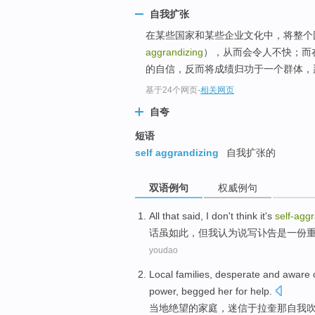
自我扩张
在某些国家和某些企业文化中，将整个
aggrandizing
），从而会令人不快；而
的自信，反而将成绩归功于一个群体，那
基于24个网页
-
相关网页
自夸
短语
self aggrandizing
自我扩张的
双语例句
权威例句
All
that
said
,
I
don
't
think
it's
self-agg
话虽
如此
，但
我
认为
说
写讣告
是
一份
youdao
Local
families
,
desperate
and aware
power
,
begged
her
for
help
.
当地
绝望
的
家庭
，
迷信于拉奎那
自我