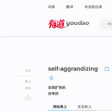
词典
翻译
有道精品课
中
有道 - 网易旗下搜索
self-aggrandizing
目录
释义
自我扩张的
例句
自夸的
go
网络释义
英英释义
top