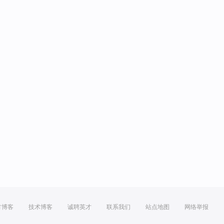
方博客
技术博客
诚聘英才
联系我们
站点地图
网络举报