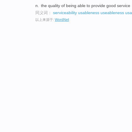
n.
the quality of being able to provide good service
同义词：
serviceability
usableness
useableness
usab
以上来源于:
WordNet