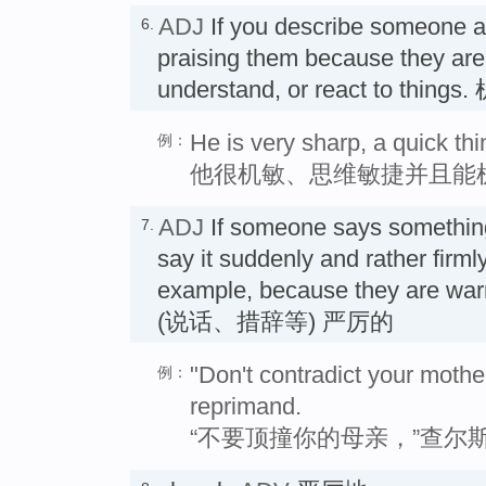
ADJ
If you describe someone 
6.
praising them because they are 
understand, or react to thing
He is very sharp, a quick thi
例：
他很机敏、思维敏捷并且能
ADJ
If someone says somethin
7.
say it suddenly and rather firmly 
example, because they are warni
(说话、措辞等) 严厉的
"Don't contradict your mothe
例：
reprimand.
“不要顶撞你的母亲，”查尔