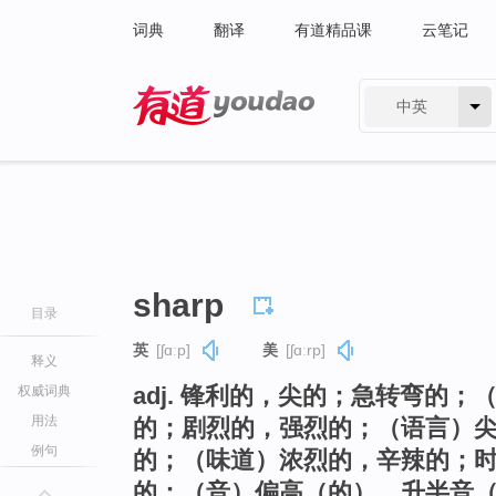
词典
翻译
有道精品课
云笔记
中英
有道 - 网易旗下搜索
sharp
目录
英
[ʃɑːp]
美
[ʃɑːrp]
释义
adj. 锋利的，尖的；急转弯的
权威词典
用法
的；剧烈的，强烈的；（语言）
例句
的；（味道）浓烈的，辛辣的；
的；（音）偏高（的），升半音