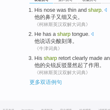
His
nose
was thin and
sharp
.
他
的
鼻子
又
细又尖。
《柯林斯英汉双解大词典》
He
has
a
sharp
tongue
.
他
说话
尖酸刻薄。
《牛津词典》
His
sharp
retort
clearly
made an
他
的尖锐
反驳
显然
起
了
作用
。
《柯林斯英汉双解大词典》
更多双语例句