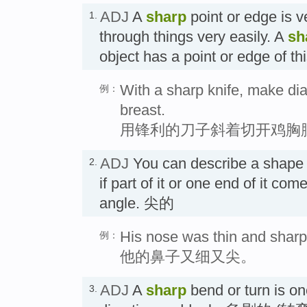
ADJ
A
sharp
point or edge is v
1.
through things very easily. A
sh
object has a point or edge of 
With a sharp knife, make dia
例：
breast.
用锋利的刀子斜着切开鸡胸
ADJ
You can describe a shape 
2.
if part of it or one end of it com
angle. 尖的
His nose was thin and sharp
例：
他的鼻子又细又尖。
ADJ
A
sharp
bend or turn is o
3.