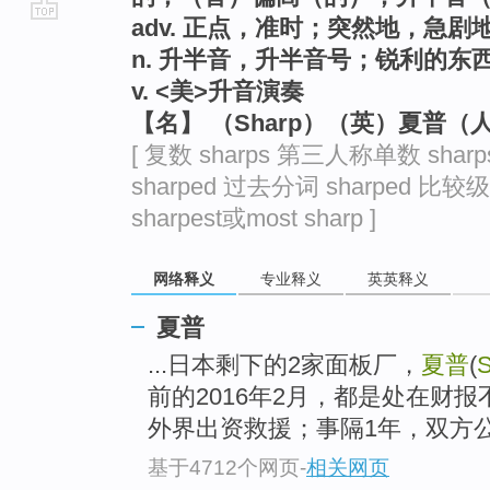
adv. 正点，准时；突然地，急
go
n. 升半音，升半音号；锐利的东
top
v. <美>升音演奏
【名】 （Sharp）（英）夏普（
[ 复数 sharps 第三人称单数 shar
sharped 过去分词 sharped 比较级 
sharpest或most sharp ]
网络释义
专业释义
英英释义
夏普
...日本剩下的2家面板厂，
夏普
(
S
前的2016年2月，都是处在财
外界出资救援；事隔1年，双方公
基于4712个网页
-
相关网页