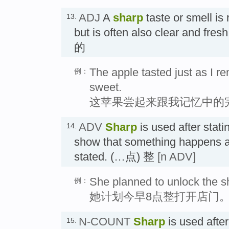
ADJ
A
sharp
taste or smell is r
13.
but is often also clear and
的
The apple tasted just as I r
例：
sweet.
这苹果尝起来跟我记忆中的
ADV
Sharp
is used after statin
14.
show that something happens at
stated. (…点) 整
[n ADV]
She planned to unlock the s
例：
她计划今早8点整打开店门
N-COUNT
Sharp
is used after
15.