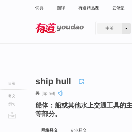
词典
翻译
有道精品课
云笔记
中英
有道 - 网易旗下搜索
ship hull
目录
美
[ʃɪp hʌl]
释义
船体：船或其他水上交通工具的
例句
等部分。
go
top
网络释义
专业释义