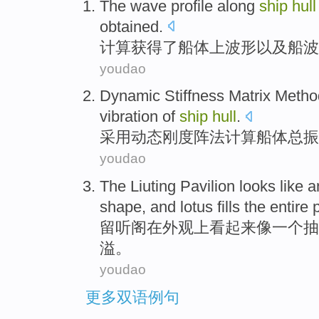
The
wave
profile
along
ship
hull
obtained
.
计算获得了
船体
上
波形
以及船
波
youdao
Dynamic
Stiffness
Matrix
Method
vibration
of
ship
hull
.
采用动态
刚度
阵法
计算
船体
总
振
youdao
The
Liuting Pavilion
looks
like
a
shape
, and
lotus
fills the entire
留听
阁
在
外观
上
看起来
像
一个
抽
溢。
youdao
更多双语例句