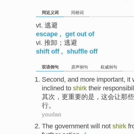
同近义词
同根词
vt. 逃避
escape
,
get out of
vi. 推卸；逃避
shift off
,
shuffle off
双语例句
原声例句
权威例句
Second
, and
more
important
,
it 
inclined
to
shirk
their
responsibil
其次
，
更
重要
的
是
，
这会
让
那些
行。
youdao
The government
will
not
shirk
fr