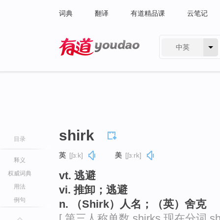
词典
翻译
有道精品课
云笔记
中英
有道 - 网易旗下搜索
shirk
目录
英
[ʃɜːk]
美
[ʃɜːrk]
释义
vt. 逃避
权威词典
用法
vi. 推卸；逃避
例句
n. （Shirk）人名；（英）舍克
[ 第三人称单数 shirks 现在分词 shi