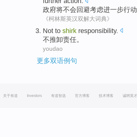
further
action
.
政府
将
不会
回避
考虑
进一步
行动
《柯林斯英汉双解大词典》
Not
to
shirk
responsibility
.
不
推卸
责任
。
youdao
更多双语例句
关于有道
Investors
有道智选
官方博客
技术博客
诚聘英