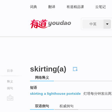
词典
翻译
有道精品课
云笔记
中英
有道 - 网易旗下搜索
skirting(a)
目录
网络释义
释义
短语
例句
skirting a lighthouse portside
灯塔每分钟发出两次
go
双语例句
权威例句
top