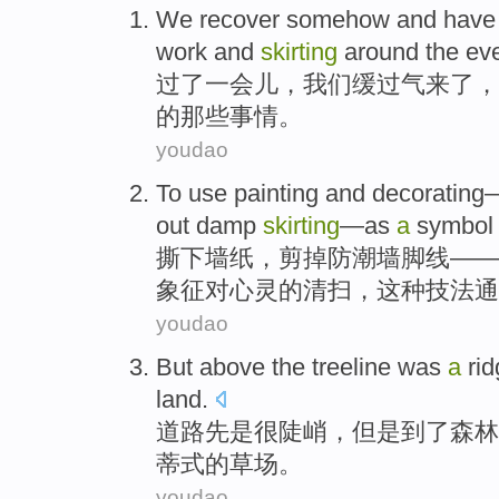
We
recover somehow and hav
work
and
skirting
around
the ev
过了一会儿，
我们
缓过气来了，
的
那些
事情。
youdao
To use
painting
and
decorating
out
damp
skirting
—
as
a
symbol
撕下
墙纸，
剪
掉
防潮
墙脚
线——
象征
对
心灵
的
清扫
，这种技法通
youdao
But
above the
treeline was
a
rid
land
.
道路
先是
很
陡峭
，
但是
到了森林
蒂式的草场。
youdao