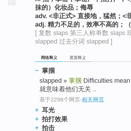
抹的）化妆品；侮辱
go
adv. <非正式> 直接地，猛然；
top
adj. 精力不足的，效率不高的
[ 复数 slaps 第三人称单数 slaps
slapped 过去分词 slapped ]
网络释义
英英释义
掌掴
slapped »
掌掴
Difficulties me
就意味着他们无关 ..
基于2298个网页
-
相关网页
耳光
拍打效果
拍击