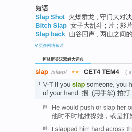
短语
Slap Shot
火爆群龙 ; 守门大对决
Bitch Slap
女子大乱斗 ; 片 ; 影
Slap back
山谷回声 ; 两山之间的
更多
网络短语
柯林斯英汉双解大词典
slap
CET4 TEM4
/slæp/
( 
V-T
If you
slap
someone, you hi
1.
of your hand. 掴; (用手掌) 拍打
He would push or slap her on
例：
他时不时地推搡她，或是打
I slapped him hard across th
例：