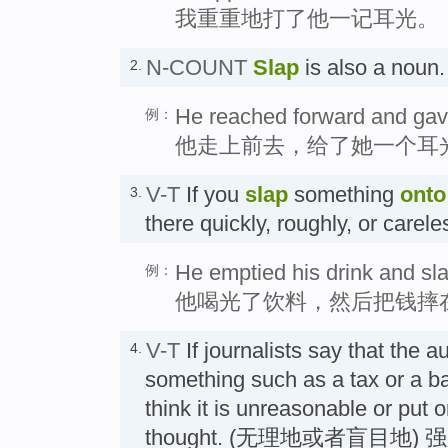
我重重地打了他一记耳光。
N-COUNT
Slap
is also a nou
2.
He reached forward and gave
例：
他走上前去，给了她一个耳
V-T
If you
slap
something
onto
3.
there quickly, roughly, or ca
He emptied his drink and sl
例：
他喝光了饮料，然后把钱摔
V-T
If journalists say that the a
4.
something such as a tax or a 
think it is unreasonable or put o
thought. (无理地或者盲目地) 