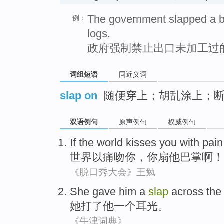
The government slapped a b
例：
logs.
政府强制禁止出口未加工过
词组短语
同近义词
slap on
随便穿上；胡乱涂上；
双语例句
原声例句
权威例句
If the world kisses you with pain
世界以痛吻你
，
你扇他巴掌啊
！
《脱口秀大会》王勉
She
gave
him
a
slap
across the
她
打了
他
一个
耳光
。
《牛津词典》