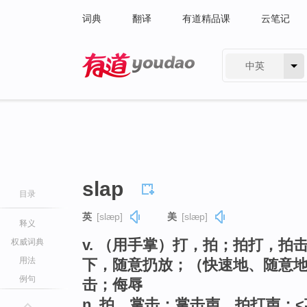
词典
翻译
有道精品课
云笔记
中英
有道 - 网易旗下搜索
slap
目录
英
[slæp]
美
[slæp]
释义
v. （用手掌）打，拍；拍打，
权威词典
用法
下，随意扔放；（快速地、随意
例句
击；侮辱
n. 拍，掌击；掌击声，拍打声；