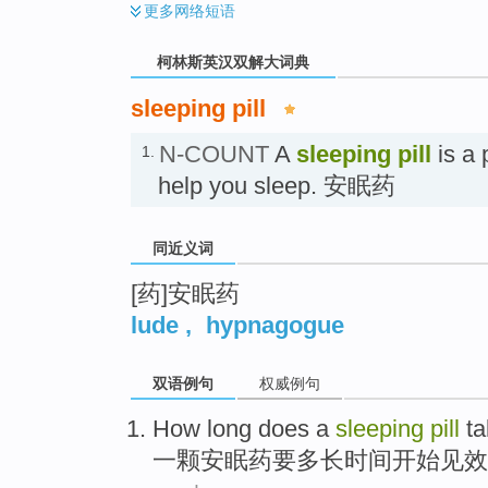
更多
网络短语
柯林斯英汉双解大词典
sleeping pill
N-COUNT
A
sleeping pill
is a 
1.
help you sleep. 安眠药
同近义词
[药]安眠药
lude
,
hypnagogue
双语例句
权威例句
How long does
a
sleeping
pill
ta
一
颗
安眠药
要
多长
时间开始见效