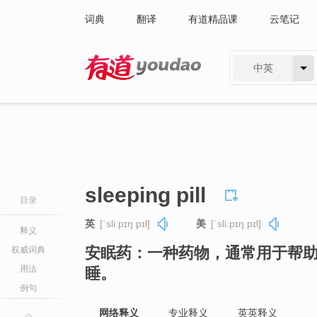
词典
翻译
有道精品课
云笔记
中英
有道 - 网易旗下搜索
sleeping pill
目录
英
[ˈsliːpɪŋ pɪl]
美
[ˈsliːpɪŋ pɪl]
释义
安眠药：一种药物，通常用于帮
权威词典
用法
睡。
例句
网络释义
专业释义
英英释义