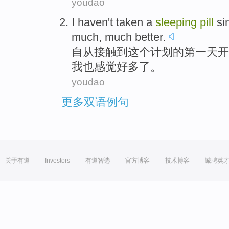
youdao
I
haven
't
taken
a
sleeping
pill
si
much
, much
better
.
自从接触到
这个
计划的
第一
天
开
我
也感觉
好多了
。
youdao
更多双语例句
关于有道
Investors
有道智选
官方博客
技术博客
诚聘英