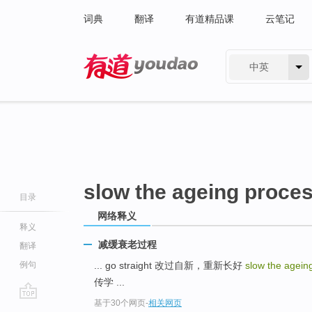
词典
翻译
有道精品课
云笔记
中英
有道 - 网易旗下搜索
slow the ageing proce
目录
网络释义
释义
减缓衰老过程
翻译
例句
... go straight 改过自新，重新长好
slow the agein
传学 ...
基于30个网页
-
相关网页
go