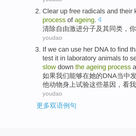
Clear up
free
radicals
and
their
process
of
ageing
.
清除
自由
激进分子
及其
同类
，
你
youdao
If
we
can
use
her
DNA
to
find th
test
it
in
laboratory
animals
to s
slow
down
the
ageing
process
at
如果
我们
能够
在
她
的
DNA当中
他
动物身上
试验
这些基因，
看
我
youdao
更多双语例句