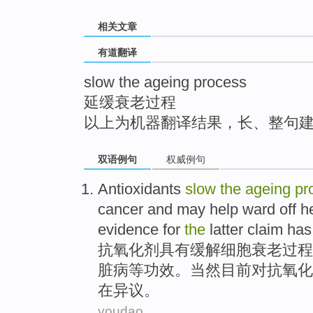
top
相关文章
有道翻译
slow the ageing process
延缓衰老过程
以上为机器翻译结果，长、整句
双语例句
权威例句
Antioxidants
slow
the
ageing
pr
cancer
and
may help
ward
off
h
evidence
for
the
latter claim ha
抗
氧化剂具有
缓解
细胞
衰老
过程
脏病
等功效。
当然
目前对抗氧化
在
异议
。
youdao