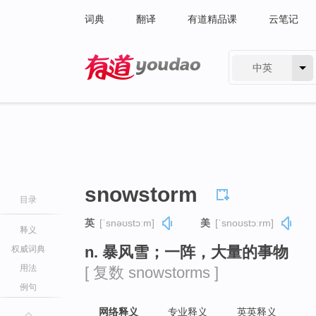
词典
翻译
有道精品课
云笔记
中英
有道 - 网易旗下搜索
snowstorm
目录
英
[ˈsnəʊstɔːm]
美
[ˈsnoʊstɔːrm]
释义
n. 暴风雪；一阵，大量的事物
权威词典
用法
[ 复数 snowstorms ]
例句
网络释义
专业释义
英英释义