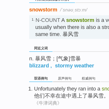
snowstorm
/ˈsnəʊˌstɔːm/
N-COUNT
A
snowstorm
is a v
1.
usually when there is also a st
same time. 暴风雪
同近义词
n. 暴风雪；[气象]雪暴
blizzard
,
stormy weather
双语例句
原声例句
权威例句
Unfortunately
they
ran
into a
sn
他们
不幸
在
途中
遇上了
暴风雪
。
《牛津词典》