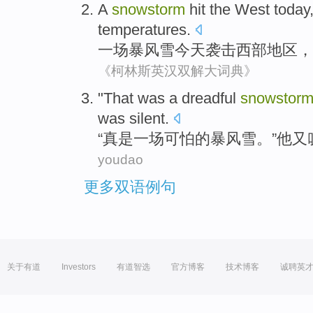
A
snowstorm
hit
the West
today
temperatures
.
一
场暴风雪
今天
袭击
西部
地区，
《柯林斯英汉双解大词典》
"That
was
a
dreadful
snowstor
was silent
.
“
真是
一
场可怕
的
暴风雪
。”
他
又
youdao
更多双语例句
关于有道
Investors
有道智选
官方博客
技术博客
诚聘英