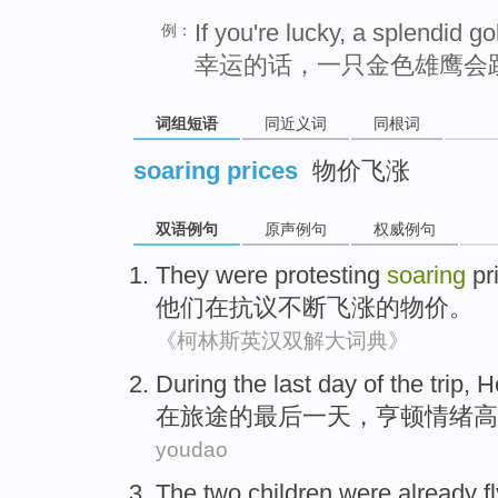
If you're lucky, a splendid g
例：
幸运的话，一只金色雄鹰会
词组短语
同近义词
同根词
soaring prices
物价飞涨
双语例句
原声例句
权威例句
They
were protesting
soaring
pr
他们
在
抗议
不断飞涨
的物价。
《柯林斯英汉双解大词典》
During
the last
day
of
the
trip
,
H
在
旅途
的
最后
一天
，
亨
顿
情绪
高
youdao
The
two
children
were
already
f