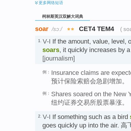
更多
网络短语
柯林斯英汉双解大词典
soar
CET4 TEM4
/sɔː/
( so
V-I
If the amount, value, level,
1.
soars
, it quickly increases b
[journalism]
Insurance claims are expect
例：
预计保险索赔会急剧增加。
Shares soared on the New Y
例：
纽约证券交易所股票暴涨。
V-I
If something such as a bird
2.
goes quickly up into the air. 