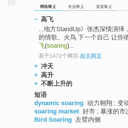
网络释义
专业释义
英英释义
go
top
高飞
...地方StandUp》张杰深
的情歌。火鸟 下一个自己 让你
飞
(
soaring
)...
基于1472个网页
-
相关网页
冲天
高升
不断上升的
短语
dynamic soaring
动力翱翔 ; 变
soaring market
好市 ; 暴涨的市况
Bird Soaring
左臂内侧