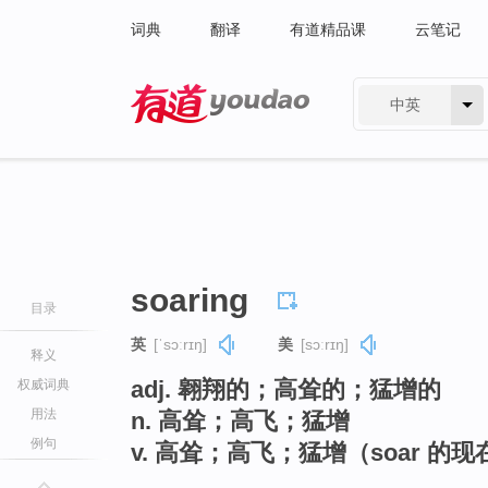
词典
翻译
有道精品课
云笔记
中英
有道 - 网易旗下搜索
soaring
目录
英
[ˈsɔːrɪŋ]
美
[sɔːrɪŋ]
释义
adj. 翱翔的；高耸的；猛增的
权威词典
用法
n. 高耸；高飞；猛增
例句
v. 高耸；高飞；猛增（soar 的