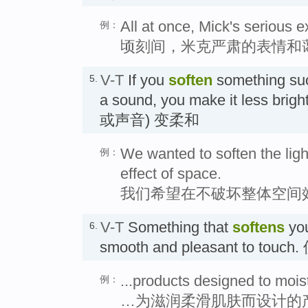
All at once, Mick's serious e
例：
顷刻间，米克严肃的表情和
V-T
If you
soften
something such
5.
a sound, you make it less br
或声音) 变柔和
We wanted to soften the ligh
例：
effect of space.
我们希望在不破坏整体空间
V-T
Something that
softens
you
6.
smooth and pleasant to to
...products designed to mois
例：
…为滋润柔滑肌肤而设计的