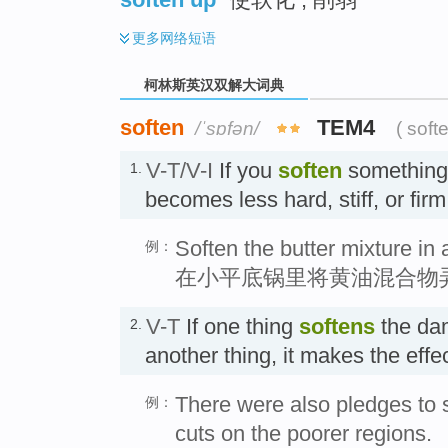
更多
网络短语
柯林斯英汉双解大词典
soften
TEM4
/ˈsɒfən/
( soft
V-T/V-I
If you
soften
something o
1.
becomes less hard, stiff, or 
Soften the butter mixture in
例：
在小平底锅里将黄油混合物
V-T
If one thing
softens
the dam
2.
another thing, it makes the ef
There were also pledges to s
例：
cuts on the poorer regions.