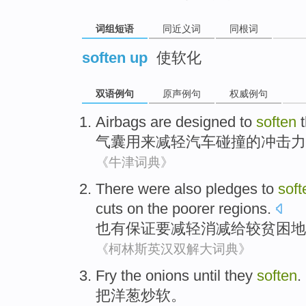
词组短语
同近义词
同根词
soften up
使软化
双语例句
原声例句
权威例句
Airbags are
designed to
soften
t
气囊
用来
减轻
汽车
碰撞
的
冲击力
《牛津词典》
There were
also
pledges
to
soft
cuts
on
the poorer
regions
.
也
有
保证
要
减轻
消减
给
较
贫困地
《柯林斯英汉双解大词典》
Fry the
onions
until they
soften
.
把
洋葱炒
软
。