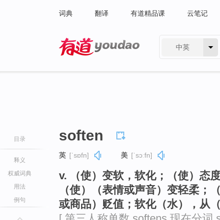
词典
翻译
有道精品课
云笔记
中英
有道 - 网易旗下搜索
soften
目录
英
[ˈsɒfn]
美
[ˈsɔːfn]
释义
v. （使）变软，软化；（使）
权威词典
用法
（使）（表情或声音）变轻柔；
例句
或商品）贬值；软化（水），从
[ 第三人称单数 softens 现在分词 so