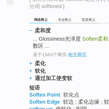
分词 softened ]
go
top
网络释义
专业释义
英英释义
柔和度
... Glossiness光泽度
Soften
柔和
数区 ...
基于1583个网页
-
相关网页
柔化
软化
通过加工使变软
短语
Soften Point
软化点
Soften Edge
软边 ; 柔化边缘 ; 
soften up
使软化 ; 削弱