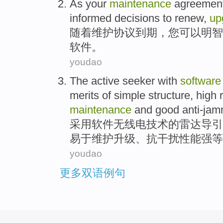
As your
maintenance
agreemen
informed
decisions to
renew
,
up
随着
维护
协议
到期
，
您
可以
明智
软件
。
youdao
The
active seeker
with
software
merits of
simple
structure
,
high r
maintenance
and
good anti-ja
采用
软件
无线电
技术
的
雷达
导引
易于
维护
升级
、抗干扰性能强等
youdao
更多双语例句