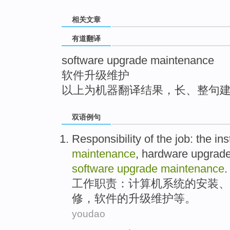
top
相关文章
有道翻译
software upgrade maintenance
软件升级维护
以上为机器翻译结果，长、整句
双语例句
Responsibility
of
the
job
: the
ins
maintenance
,
hardware
upgrad
software
upgrade
maintenance
.
工作职责
：
计算机
系统
的
安装
、
修
，
软件
的
升级
维护等。
youdao