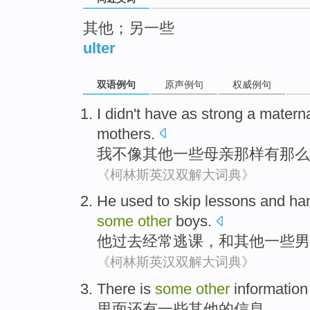
其他；另一些
ulter
双语例句
原声例句
权威例句
I
didn't
have
as
strong a
matern
mothers
.
我
不
像
其他
一些
母亲那样
有
那么
《柯林斯英汉双解大词典》
He
used
to skip
lessons
and
ha
some
other
boys
.
他
过去
经常
逃课，
和
其他
一些
男
《柯林斯英汉双解大词典》
T
here is
some
other
information i
里
面还有一些其他的信息。