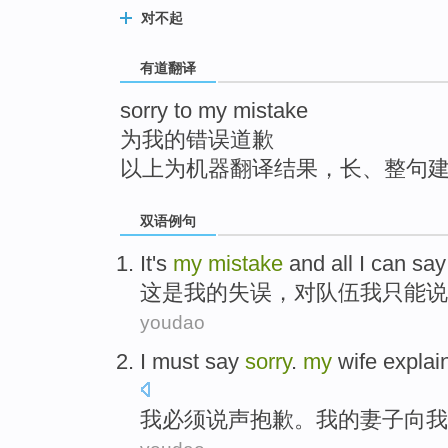
top
对不起
有道翻译
sorry to my mistake
为我的错误道歉
以上为机器翻译结果，长、整句
双语例句
It
's
my
mistake
and all
I
can
say
这
是
我
的
失误
，
对
队伍
我
只能
说
youdao
I
must
say
sorry
.
my
wife
explai
我
必须
说
声抱歉。
我
的
妻子
向
我