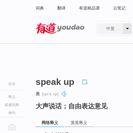
词典
翻译
有道精品课
云笔记
中英
有道 - 网易旗下搜索
speak up
目录
美
[spiːk ʌp]
释义
大声说话；自由表达意见
权威词典
例句
网络释义
英英释义