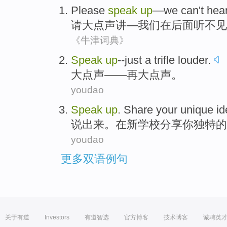
Please
speak
up
—
we
can't hea
请
大点声
讲—
我们
在后面听
不见
《牛津词典》
Speak
up
--just a trifle
louder
.
大
点
声
——再大点声。
youdao
S
peak
up
. Share your unique id
说
出来。在新学校分享你独特的
youdao
更多双语例句
关于有道
Investors
有道智选
官方博客
技术博客
诚聘英