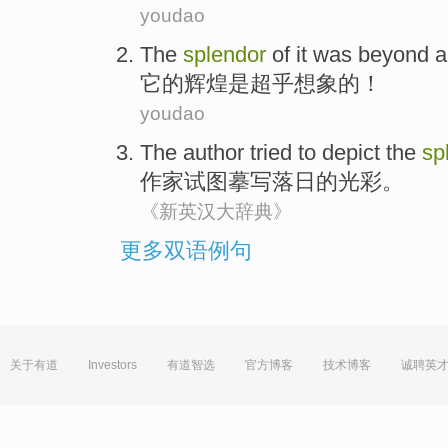
youdao
The
splendor
of
it
was
beyond al
它
的
辉煌
是
超乎
想象
的
！
youdao
The
author
tried to
depict
the
sp
作家
试图
摹写
落日
的
光彩
。
《新英汉大辞典》
更多双语例句
关于有道
Investors
有道智选
官方博客
技术博客
诚聘英