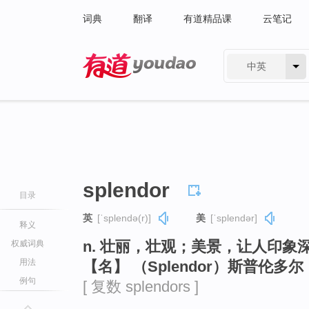
词典
翻译
有道精品课
云笔记
中英
有道 - 网易旗下搜索
splendor
目录
英
[ˈsplendə(r)]
美
[ˈsplendər]
释义
n. 壮丽，壮观；美景，让人印象深刻
权威词典
用法
【名】 （Splendor）斯普伦多
例句
[ 复数 splendors ]