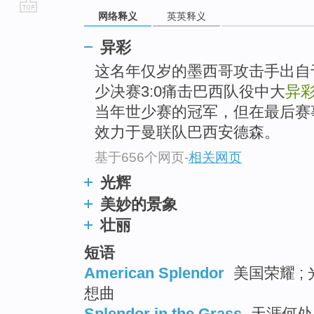
网络释义
英英释义
go
top
异彩
这名年仅岁的墨西哥攻击手出自于
少决赛3:0痛击巴西队役中大
异
当年世少赛的冠军，但在最后赛
效力于曼联队巴西安德森。
基于656个网页
-
相关网页
光辉
美妙的景象
壮丽
短语
American Splendor
美国荣耀 ; 
想曲
Splendor in the Grass
天涯何处觅