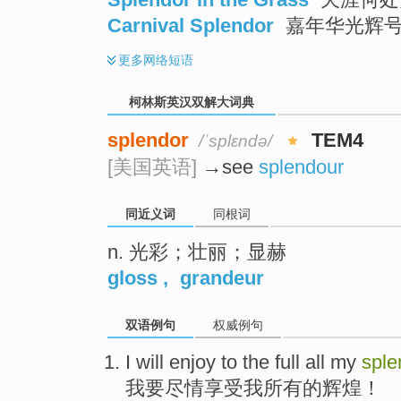
Carnival Splendor
嘉年华光辉
更多
网络短语
柯林斯英汉双解大词典
splendor
TEM4
/ˈsplɛndə/
[美国英语]
→see
splendour
同近义词
同根词
n. 光彩；壮丽；显赫
gloss
,
grandeur
双语例句
权威例句
I
will
enjoy
to the full
all
my
sple
我
要
尽情享受
我
所有
的
辉煌
！