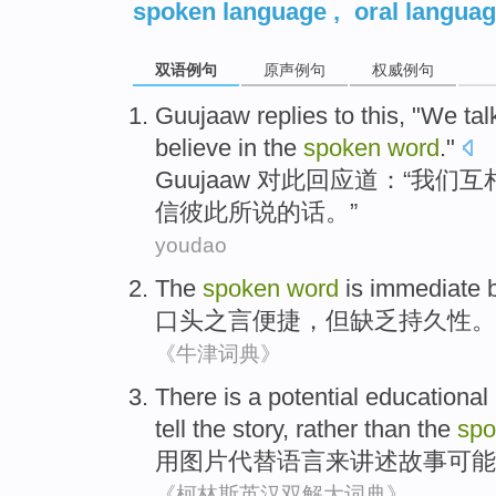
spoken language
,
oral langua
双语例句
原声例句
权威例句
Guujaaw replies
to this, "
We
tal
believe in
the
spoken
word
."
Guujaaw
对此回应道：“
我们
互
信
彼此
所说
的话。”
youdao
The
spoken
word
is immediate
口头
之
言
便捷，
但
缺乏
持久性
。
《牛津词典》
There
is a
potential
educational
tell
the
story
,
rather
than the
sp
用
图片
代替
语言
来
讲述
故事
可能
《柯林斯英汉双解大词典》