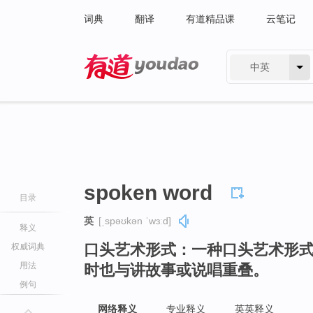
词典
翻译
有道精品课
云笔记
中英
有道 - 网易旗下搜索
spoken word
目录
英
[ˌspəʊkən ˈwɜːd]
释义
口头艺术形式：一种口头艺术形
权威词典
用法
时也与讲故事或说唱重叠。
例句
网络释义
专业释义
英英释义