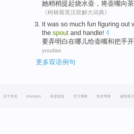
她
稍稍提起
烧
水壶，
将
壶嘴向茶
《柯林斯英汉双解大词典》
It
was
so much
fun
figuring
out
the
spout
and
handle
!
要弄
明白
在哪儿
给
壶嘴
和
把手
开
youdao
更多双语例句
关于有道
Investors
有道智选
官方博客
技术博客
诚聘英