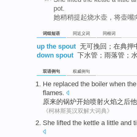
pot.
她稍稍提起烧水壶，将壶嘴
词组短语
同近义词
同根词
up the spout
无可挽回；在典押
down spout
下水管；雨落管；
双语例句
权威例句
He
replaced
the
boiler
when
the
flames
.
原来
的
锅炉
开始
喷射
火焰之后
他
《柯林斯英汉双解大词典》
She
lifted
the kettle
a little and
t