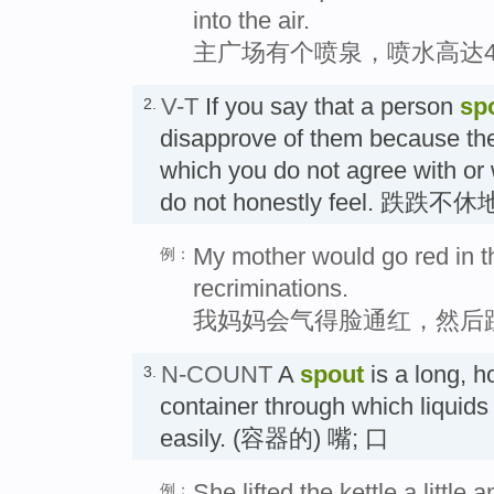
into the air.
主广场有个喷泉，喷水高达4
V-T
If you say that a person
sp
2.
disapprove of them because th
which you do not agree with or 
do not honestly feel. 跌跌不
My mother would go red in th
例：
recriminations.
我妈妈会气得脸通红，然后
N-COUNT
A
spout
is a long, h
3.
container through which liquids
easily. (容器的) 嘴; 口
She lifted the kettle a little 
例：