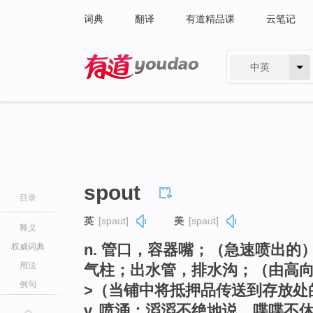
词典
翻译
有道精品课
云笔记
中英
有道 - 网易旗下搜索
spout
目录
英
[spaʊt]
美
[spaʊt]
释义
n. 管口，容器嘴；（急速喷出
权威词典
用法
气柱；出水管，排水沟；（由高向
例句
>（当铺中将抵押品传送到存放处
v. 喷涌；滔滔不绝地说，喋喋