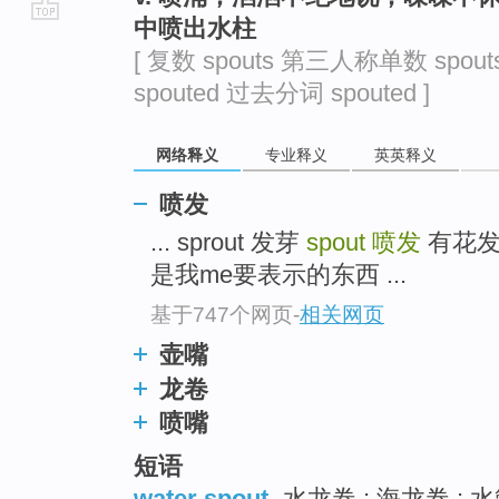
中喷出水柱
go
[ 复数 spouts 第三人称单数 spou
top
spouted 过去分词 spouted ]
网络释义
专业释义
英英释义
喷发
... sprout 发芽
spout
喷发
有花发
是我me要表示的东西 ...
基于747个网页
-
相关网页
壶嘴
龙卷
喷嘴
短语
water spout
水龙卷 ; 海龙卷 ; 