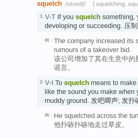
squelch
/skwɛltʃ/
( squelching, sq
V-T
If you
squelch
something, y
1.
developing or succeeding. 压
The company increased its s
例：
rumours of a takeover bid.
该公司增加了其在生意中的
谣言。
V-I
To
squelch
means to make a
2.
like the sound you make when y
muddy ground. 发吧唧声; 发
He squelched across the turf
例：
他扑哧扑哧地走过草皮。