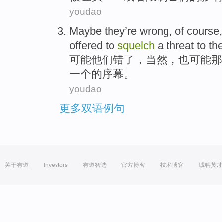
youdao
Maybe
they
’re wrong,
of course
offered to
squelch
a
threat
to
the
可能
他们
错了，
当然
，
也
可能
那
一个
的
序幕
。
youdao
更多双语例句
关于有道
Investors
有道智选
官方博客
技术博客
诚聘英