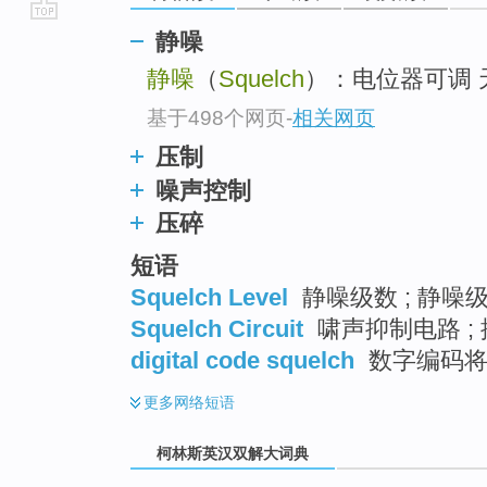
go
静噪
top
静噪
（
Squelch
）：电位器可调 
基于498个网页
-
相关网页
压制
噪声控制
压碎
短语
Squelch Level
静噪级数 ; 静噪
Squelch Circuit
啸声抑制电路 ; 
digital code squelch
数字编码将
更多
网络短语
柯林斯英汉双解大词典