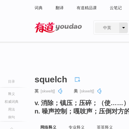
词典
翻译
有道精品课
云笔记
中英
有道 - 网易旗下搜索
squelch
目录
英
[skweltʃ]
美
[skweltʃ]
释义
v. 消除；镇压；压碎；（使……
权威词典
用法
n. 噪声控制；嘎吱声；压倒对方
例句
网络释义
专业释义
英英释义