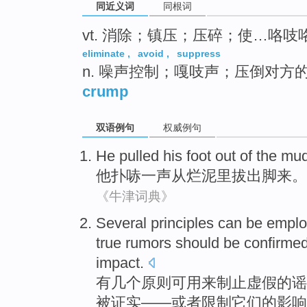
同近义词
同根词
vt. 消除；镇压；压碎；使…咯吱
eliminate
,
avoid
,
suppress
n. 噪声控制；嘎吱声；压倒对方
crump
双语例句
权威例句
He
pulled
his
foot
out
of the
mu
他
扑哧
一
声
从
烂泥里
拔出
脚
来。
《牛津词典》
Several
principles
can be empl
true
rumors
should
be
confirme
impact
.
有几个
原则
可用
来
制止
虚假
的
谣
被
证实
——
或者
限制
它们的
影响