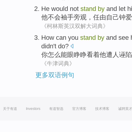
He
would not
stand
by
and
let
h
他
不会
袖手旁观
，
任由
自己
钟爱
《柯林斯英汉双解大词典》
How
can
you
stand
by
and
see
didn't do?
你
怎么
能
眼睁睁
看着
他
遭人诬陷
《牛津词典》
更多双语例句
关于有道
Investors
有道智选
官方博客
技术博客
诚聘英