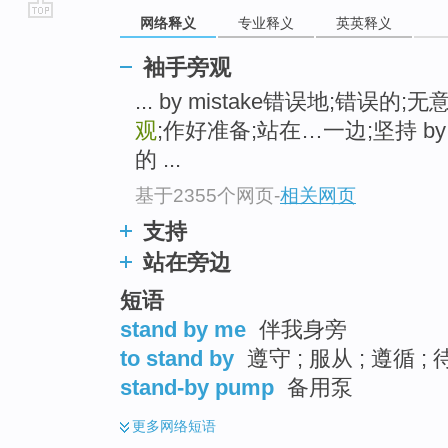
网络释义
专业释义
英英释义
go
top
袖手旁观
... by mistake错误地;错误的
观
;作好准备;站在…一边;坚持 by 
的 ...
基于2355个网页
-
相关网页
支持
站在旁边
短语
stand by me
伴我身旁
to stand by
遵守 ; 服从 ; 遵循 ;
stand-by pump
备用泵
更多
网络短语