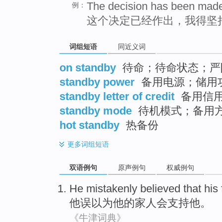
The decision has been made 
例：
这个决定已经作出，我得坚
词组短语
同近义词
on standby
待命；待命状态；严
standby power
备用电源；储用
standby letter of credit
备用信
standby mode
待机模式；备用
hot standby
热备份
更多
词组短语
双语例句
原声例句
权威例句
He
mistakenly
believed that
his
他
误
以为
他
的
家人
会
支持
他
。
《牛津词典》