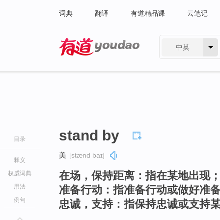
词典
翻译
有道精品课
云笔记
中英
有道 - 网易旗下搜索
stand by
目录
美
[stænd baɪ]
释义
在场，保持距离：指在某地出现
权威词典
用法
准备行动：指准备行动或做好准
例句
忠诚，支持：指保持忠诚或支持某