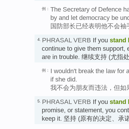
The Secretary of Defence ha
例：
by and let democracy be un
国防部长已经表明他不会袖
PHRASAL VERB
If you
stand 
4.
continue to give them support, 
are in trouble. 继续支持 (
I wouldn't break the law for 
例：
if she did.
我不会为朋友而违法，但如
PHRASAL VERB
If you
stand 
5.
promise, or statement, you conti
keep it. 坚持 (原有的决定、