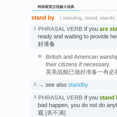
柯林斯英汉双解大词典
stand by
( standing, stood, stands 
PHRASAL VERB
If you
are st
1.
ready and waiting to provide he
好准备
British and American warshi
例：
their citizens if necessary.
英美战舰已做好准备一有必
→ see also
standby
2.
PHRASAL VERB
If you
stand 
3.
bad happen, you do not do any
观
[表不满]