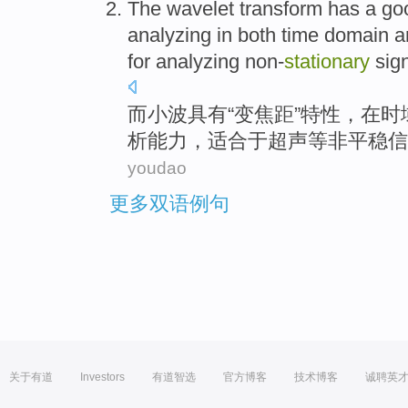
The wavelet
transform
has
a
go
analyzing
in
both time
domain
a
for
analyzing
non-
stationary
sig
而
小
波具有“变焦距”
特性
，
在
时
析
能力，
适合
于超声
等
非
平稳
信
youdao
更多双语例句
关于有道
Investors
有道智选
官方博客
技术博客
诚聘英