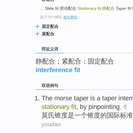
top
... Slide fit 滑动配合
Stationary fit
静配合
Taper fi
基于70个网页
-
相关网页
固定配合
紧配合
同近义词
静配合；紧配合；固定配合
interference fit
双语例句
The morse
taper
is
a
taper
inter
stationary
fit
,
by
pinpointing
.
莫氏
锥度
是
一个
锥度的
国际
标准
youdao