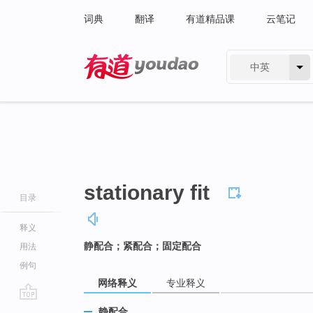
词典
翻译
有道精品课
云笔记
中英
有道 - 网易旗下搜索
stationary fit
目录
释义
静配合；紧配合；固定配合
用法
例句
网络释义
专业释义
go
静配合