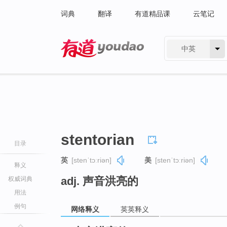
词典
翻译
有道精品课
云笔记
中英
有道 - 网易旗下搜索
stentorian
目录
英
[stenˈtɔːriən]
美
[stenˈtɔːriən]
释义
adj. 声音洪亮的
权威词典
用法
例句
网络释义
英英释义