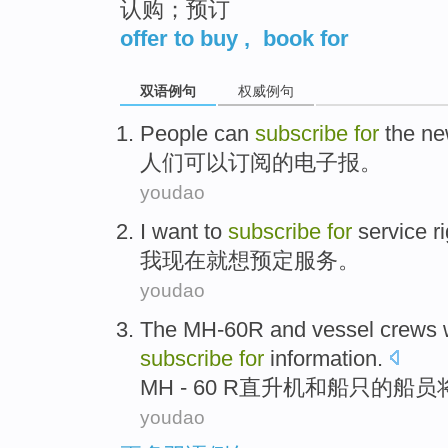
认购；预订
offer to buy
,
book for
双语例句
权威例句
People
can
subscribe
for
the
ne
人们
可以
订阅
的
电子报
。
youdao
I
want to
subscribe
for
service
r
我
现在
就
想
预定
服务
。
youdao
The MH-60R
and
vessel
crews
subscribe
for
information
.
MH
- 60 R直升机
和
船只
的
船员
youdao