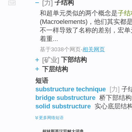
子结构
[力]
go
和超单元类似的两个概念是
子结
top
(Macroelements)，他们
不一样导致了名称的差别，宏单
着重...
基于3038个网页
-
相关网页
下部结构
[矿业]
下层结构
短语
substructure technique
[力]
子
bridge substructure
桥下部结构 
solid substructure
实心底层结
更多
网络短语
柯林斯英汉双解大词典