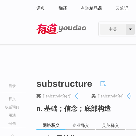
词典
翻译
有道精品课
云笔记
中英
有道 - 网易旗下搜索
substructure
目录
英
[ˈsʌbstrʌktʃə(r)]
美
[ˈsʌbstrʌktʃər]
释义
n. 基础；信念；底部构造
权威词典
用法
例句
网络释义
专业释义
英英释义