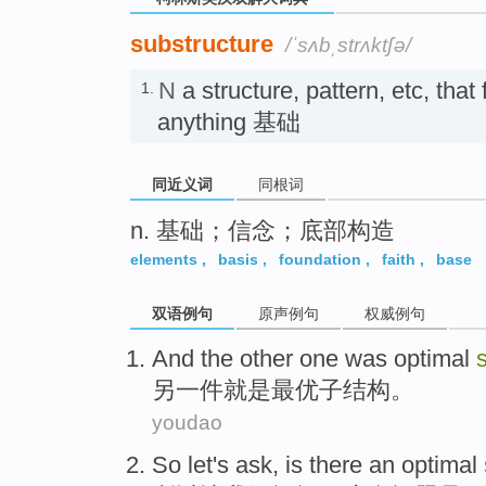
substructure
/ˈsʌbˌstrʌktʃə/
N
a structure, pattern, etc, that
1.
anything 基础
同近义词
同根词
n. 基础；信念；底部构造
elements
,
basis
,
foundation
,
faith
,
base
双语例句
原声例句
权威例句
And the other
one
was
optimal
另
一件
就是
最
优子
结构。
youdao
So
let
's
ask
,
is
there
an optimal