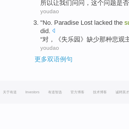
所以
让
我们
问问
，
这个
问题
是否
youdao
"
No
.
Paradise Lost
lacked
the
s
did.
“
对
，《失
乐园
》
缺少
那种
悲观
youdao
更多双语例句
关于有道
Investors
有道智选
官方博客
技术博客
诚聘英