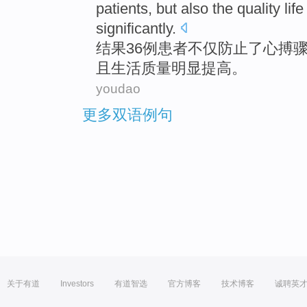
patients
,
but also
the
quality
life
significantly
.
结果
36
例患者
不仅
防止
了
心搏
且
生活
质量
明显
提高
。
youdao
更多双语例句
关于有道
Investors
有道智选
官方博客
技术博客
诚聘英