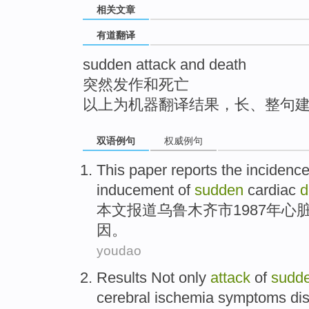
相关文章
top
有道翻译
sudden attack and death
突然发作和死亡
以上为机器翻译结果，长、整句
双语例句
权威例句
This paper
reports
the
incidenc
inducement
of
sudden
cardiac
d
本文
报道
乌鲁木齐市
1987年
心
因
。
youdao
Results
Not only
attack
of
sudd
cerebral
ischemia
symptoms
di