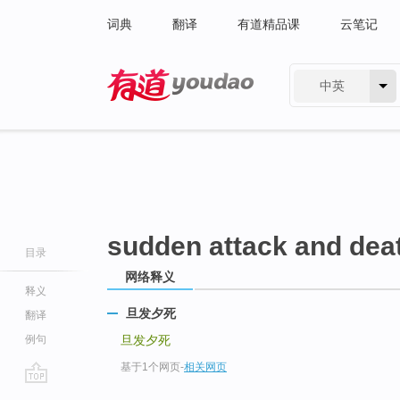
词典
翻译
有道精品课
云笔记
中英
有道 - 网易旗下搜索
sudden attack and dea
目录
网络释义
释义
旦发夕死
翻译
例句
旦发夕死
基于1个网页
-
相关网页
go