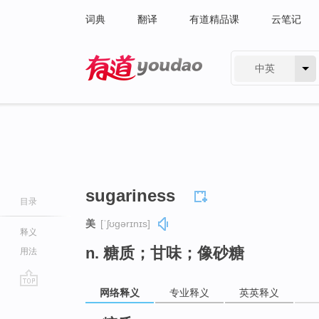
词典
翻译
有道精品课
云笔记
中英
有道 - 网易旗下搜索
sugariness
目录
美
[ˈʃʊɡərɪnɪs]
释义
n. 糖质；甘味；像砂糖
用法
网络释义
专业释义
英英释义
go
top