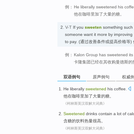
例：
He liberally sweetened his coffe
他在咖啡里加了大量的糖。
2.
V-T
If you
sweeten
something such a
someone want it more by improving it
to pay. (通过改善条件或提高价格等
例：
Kalon Group has sweetened its 
卡隆集团已经在其收购曼德斯的
双语例句
原声例句
权威
He
liberally
sweetened
his
coffee
.
他
在
咖啡
里加
了大量的糖。
《柯林斯英汉双解大词典》
Sweetened
drinks
contain a lot
of
cal
含糖
的
饮料
热量很高
。
《柯林斯英汉双解大词典》