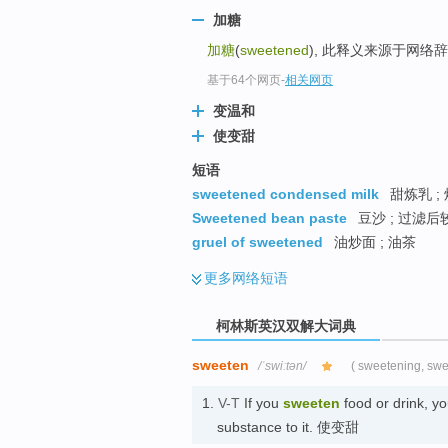
go
加糖
top
加糖
(
sweetened
), 此释义来源于网络
基于64个网页
-
相关网页
变温和
使变甜
短语
sweetened condensed milk
甜炼乳 ; 
Sweetened bean paste
豆沙 ; 过滤后
gruel of sweetened
油炒面 ; 油茶
更多
网络短语
柯林斯英汉双解大词典
sweeten
/ˈswiːtən/
( sweetening, sw
1.
V-T
If you
sweeten
food or drink, y
substance to it. 使变甜