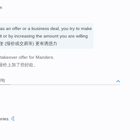
e.
s an offer or a business deal, you try to make
 or by increasing the amount you are willing
) 使 (报价或交易等) 更有诱惑力
takeover offer for Manders.
报价上加了些好处。
例句
ories
.