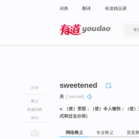
词典
翻译
有道精品课
中
有道 - 网易旗下搜索
sweetened
目录
美
[ˈswiːtnd]
释义
v. （使）变甜；（使）令人愉快；（使）
权威词典
式和过去分词）
例句
网络释义
专业释义
英英