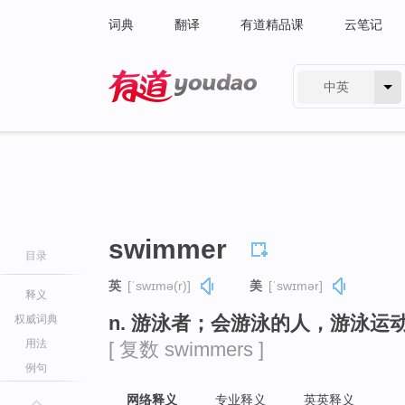
词典
翻译
有道精品课
云笔记
中英
有道 - 网易旗下搜索
swimmer
目录
英
[ˈswɪmə(r)]
美
[ˈswɪmər]
释义
n. 游泳者；会游泳的人，游泳运
权威词典
用法
[ 复数 swimmers ]
例句
网络释义
专业释义
英英释义