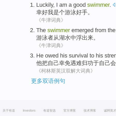
Luckily,
I
am a
good
swimmer
.
幸好
我
是个
游泳
好手。
《牛津词典》
The
swimmer
emerged
from
the
游泳者
从
湖水
中浮出来
。
《牛津词典》
He
owed
his
survival to his str
他
把
自己
幸免遇难
归功于
自己会
《柯林斯英汉双解大词典》
更多双语例句
关于有道
Investors
有道智选
官方博客
技术博客
诚聘英