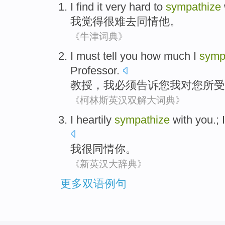
I
find
it very hard
to
sympathize
我
觉得
很难
去
同情
他
。
《牛津词典》
I
must
tell
you
how much I
symp
Professor
.
教授
，
我
必须
告诉
您
我
对
您
所受
《柯林斯英汉双解大词典》
I
heartily
sympathize
with
you
.;
我
很同情
你
。
《新英汉大辞典》
更多双语例句