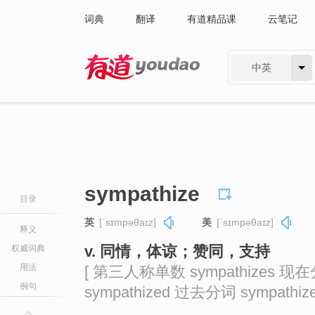
词典
翻译
有道精品课
云笔记
中英
有道 - 网易旗下搜索
sympathize
目录
英
[ˈsɪmpəθaɪz]
美
[ˈsɪmpəθaɪz]
释义
v. 同情，体谅；赞同，支持
权威词典
用法
[ 第三人称单数 sympathizes 现在分
例句
sympathized 过去分词 sympathize