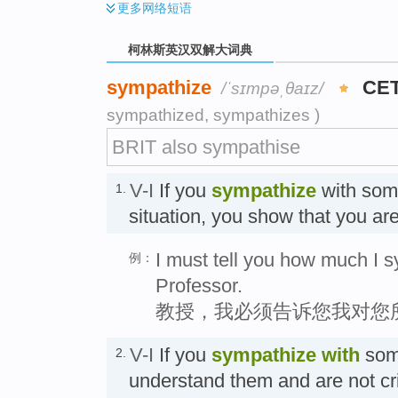
更多
网络短语
柯林斯英汉双解大词典
sympathize
CE
/ˈsɪmpəˌθaɪz/
sympathized, sympathizes )
BRIT also sympathise
V-I
If you
sympathize
with som
1.
situation, you show that you a
I must tell you how much I s
例：
Professor.
教授，我必须告诉您我对您
V-I
If you
sympathize
with
some
2.
understand them and are not cr