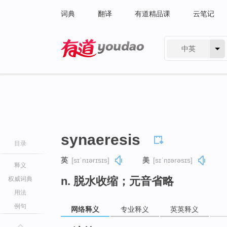
词典
翻译
有道精品课
云笔记
中英
有道 - 网易旗下搜索
synaeresis
目录
英
[sɪˈnɪərɪsɪs]
美
[sɪˈnɪərəsɪs]
释义
n. 脱水收缩；元音省略
权威词典
用法
例句
网络释义
专业释义
英英释义