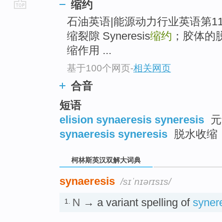
缩约
go
石油英语|能源动力行业英语第1195页 .
top
缩裂隙 Syneresis
缩约
；胶体的脱水
缩作用 ...
基于100个网页
-
相关网页
合音
短语
elision synaeresis syneresis
元
synaeresis syneresis
脱水收缩
柯林斯英汉双解大词典
synaeresis
/sɪˈnɪərɪsɪs/
N
→ a variant spelling of
syner
1.