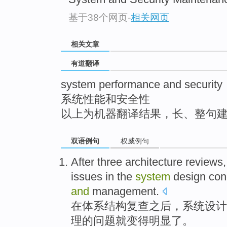
top
基于38个网页
-
相关网页
相关文章
有道翻译
system performance and security
系统性能和安全性
以上为机器翻译结果，长、整句
双语例句
权威例句
After
three
architecture
reviews
issues
in
the
system
design
con
and
management
.
在
体系结构
复查之后
，
系统
设计
理
的
问题
就
变得明显
了。