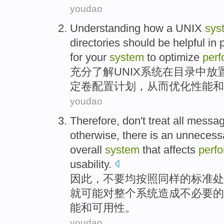
youdao
Understanding how
a UNIX
sys
directories
should be helpful
in
for
your
system
to optimize
per
充分
了解
UNIX
系统
在
目录
中
放
定
卷
配置
计划
，
从而
优化
性能
和
youdao
Therefore
,
don't
treat
all
messa
otherwise
,
there
is
an unnecess
overall
system
that
affects
perf
usability.
因此
，
不要
均按照
同样
的
标准
处
就
可能
对
整个
系统
造成
不必要的
能
和可用性。
youdao