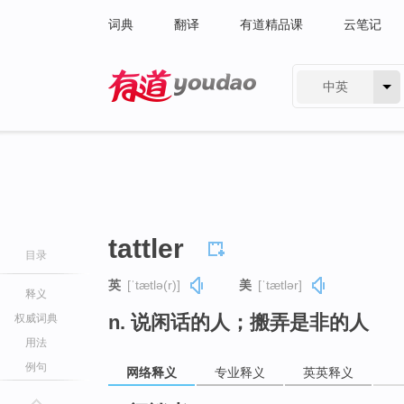
词典
翻译
有道精品课
云笔记
中英
有道 - 网易旗下搜索
tattler
目录
英
[ˈtætlə(r)]
美
[ˈtætlər]
释义
n. 说闲话的人；搬弄是非的人
权威词典
用法
例句
网络释义
专业释义
英英释义