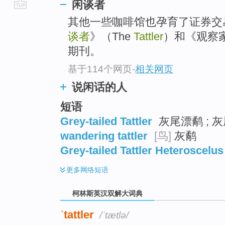
闲谈者
go
其他一些咖啡馆也孕育了证券交
top
谈者
》（The
Tattler
）和《观察家》
期刊。
基于114个网页
-
相关网页
说闲话的人
短语
Grey-tailed Tattler
灰尾漂鹬 ; 
wandering tattler
[鸟]
灰鹬
Grey-tailed Tattler Heteroscelus
更多
网络短语
柯林斯英汉双解大词典
ˈtattler
/ˈtætlə/