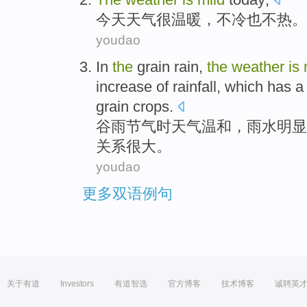
今天
天气
很
温暖
，不冷也不热。
youdao
In
the
grain
rain
,
the
weather
is
increase
of rainfall, which
has a
grain
crops
.
谷雨
节气时
天气
温和
，
雨水
明显
关系
很大
。
youdao
更多双语例句
关于有道
Investors
有道智选
官方博客
技术博客
诚聘英