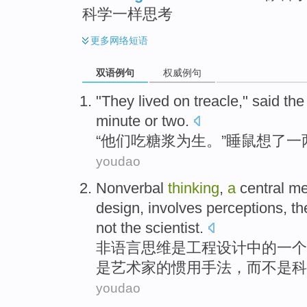
科学一样思考
更多
网络短语
双语例句
权威例句
"
They
lived on treacle
,"
said
th
minute
or two
.
“
他们
吃糖浆
为生
。”
睡鼠
想
了一
youdao
Nonverbal
thinking
,
a
central
me
design
,
involves
perceptions
,
th
not
the scientist
.
非语言
思维
是
工程
设计
中的
一个
是
艺术家
的
惯用
手法，
而不是
科
youdao