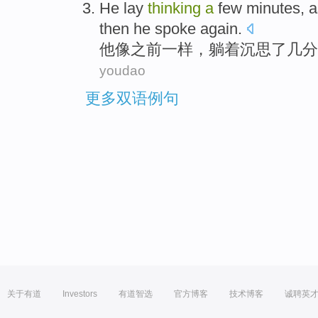
He
lay
thinking
a
few
minutes
,
a
then
he
spoke
again
.
他
像
之前一样
，
躺着
沉思
了
几
分
youdao
更多双语例句
关于有道
Investors
有道智选
官方博客
技术博客
诚聘英