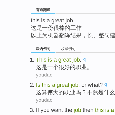
top
有道翻译
this is a great job
这是一份很棒的工作
以上为机器翻译结果，长、整句
双语例句
权威例句
This
is
a
great
job
.
这
是
一个
很好的
职业
。
youdao
Is
this
a
great
job
,
or
what
?
这
算
伟大的
职业
吗？
不然
是什么
youdao
If
you
want
the
job
then
this
is