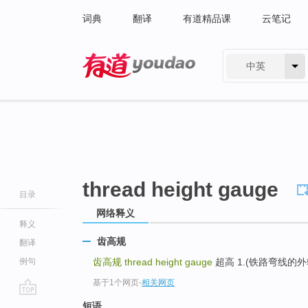
词典
翻译
有道精品课
云笔记
中英
有道 - 网易旗下搜索
thread height gauge
目录
网络释义
释义
齿高规
翻译
例句
齿高规
thread height gauge
超高 1.(铁路弯线的外轨加高
基于1个网页
-
相关网页
go
短语