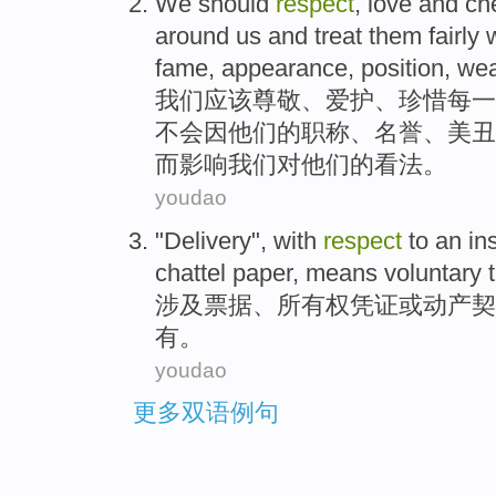
We
should
respect
,
love
and
ch
around
us
and
treat
them
fairly
fame
,
appearance
,
position
,
wea
我们
应该
尊敬
、
爱护
、
珍惜
每
一
不会
因
他们
的
职称
、
名誉
、
美丑
而
影响
我们
对
他们
的看法。
youdao
"
Delivery
",
with
respect
to
an
in
chattel
paper,
means
voluntary
涉及
票据
、
所有权
凭证
或
动产契
有
。
youdao
更多双语例句