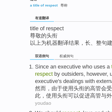
top
a title of respect
尊称
有道翻译
title of respect
尊敬的头衔
以上为机器翻译结果，长、整句
双语例句
权威例句
Since
an
executive
who
uses
a
respect
by
outsiders
,
however
,
executive
's dealings
with
extern
然而
，
由于
使用
头衔
的
高管
会受
此，
使用
头衔
可以
促进
高管
与
外
youdao