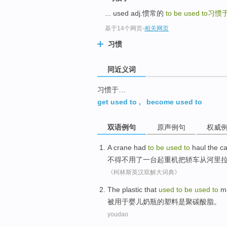
top
... used adj.惯常的
to be used to
习惯
基于14个网页
-
相关网页
习惯
同近义词
习惯于…
get used to
,
become used to
双语例句
原声例句
权威
A
crane
had
to
be
used
to
haul
the
ca
不得不用
了一
台起重机
把
轿车
从河里
《柯林斯英汉双解大词典》
The
plastic
that
used
to
be
used
to
m
被
用于
婴儿
奶瓶
的
塑料
是
聚
碳酸脂。
youdao