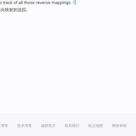
p
track
of
all
those
reverse
mappings
.
反向
映射
的
追踪
。
方博客
技术博客
诚聘英才
联系我们
站点地图
网络举报