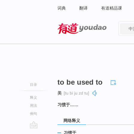
词典
翻译
有道精品课
中
有道 - 网易旗下搜索
to be used to
目录
美
[tu bi juːzd tu]
释义
习惯于……
用法
例句
网络释义
go
习惯于