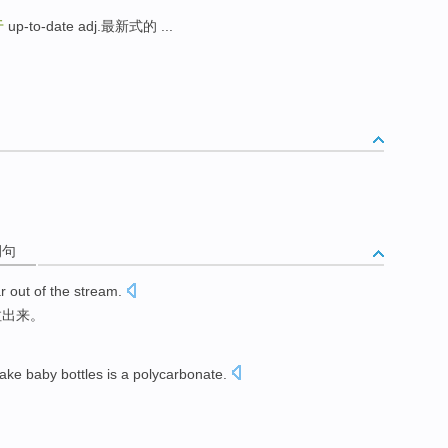
于
up-to-date adj.最新式的 ...
例句
r
out
of the stream.
拉
出来
。
ake
baby
bottles
is
a polycarbonate
.