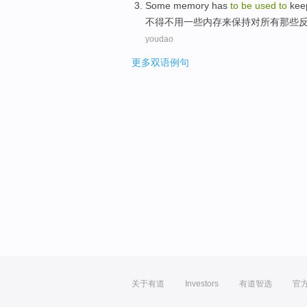
Some
memory
has
to
be
used
to
kee
不得不用
一些
内存
来
保持
对
所有
那些
youdao
更多双语例句
关于有道
Investors
有道智选
官