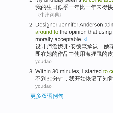
我
的
生日
似乎
一
年比一年
来得
快
《牛津词典》
D
esigner Jennifer Anderson admi
around
to
the opinion that using n
morally acceptable.
设
计师詹妮弗·安德森承认，她
即在她的作品中使用海狸鼠的皮
youdao
Within
30
minutes
,
I
started
to
c
不到
30
分钟
，
我
开始
恢复了知
youdao
更多双语例句