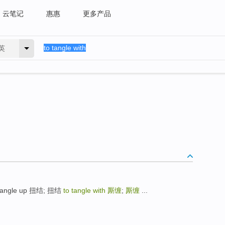
云笔记
惠惠
更多产品
英
o tangle up 扭结; 扭结
to tangle with
厮缠
;
厮缠
...