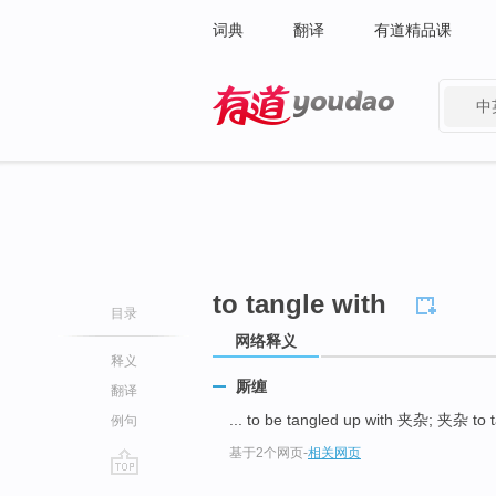
词典
翻译
有道精品课
中
有道 - 网易旗下搜索
to tangle with
目录
网络释义
释义
厮缠
翻译
... to be tangled up with 夹杂; 夹杂 t
例句
基于2个网页
-
相关网页
go