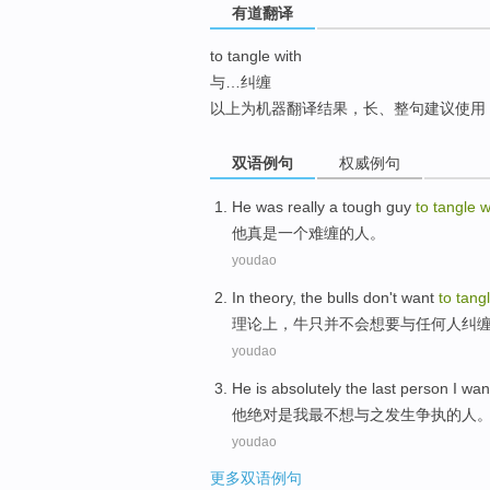
有道翻译
top
to tangle with
与…纠缠
以上为机器翻译结果，长、整句建议使用
双语例句
权威例句
He
was really
a
tough guy
to
tangle
w
他
真是
一个
难缠
的人。
youdao
In theory
,
the bulls
don't
want
to
tang
理论上
，
牛
只
并不
会
想
要
与
任何人
纠
youdao
He
is absolutely
the last
person
I
wan
他
绝对
是
我
最
不想
与
之发生争执
的
人
youdao
更多双语例句