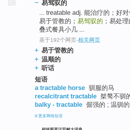
易驾驭的
go
... treatable adj. 能治疗
top
易于管教的；
易驾驭的
；易处理的；
叠式餐具小几 ...
基于192个网页
-
相关网页
易于管教的
温顺的
听话
短语
a tractable horse
驯服的马
recalcitrant tractable
桀骜不驯
balky - tractable
倔强的 ; 温驯的
更多
网络短语
柯林斯英汉双解大词典