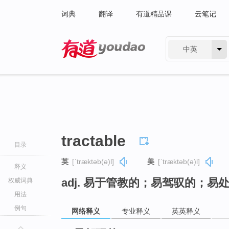
词典
翻译
有道精品课
云笔记
中英
有道 - 网易旗下搜索
tractable
目录
英
[ˈtræktəb(ə)l]
美
[ˈtræktəb(ə)l]
释义
adj. 易于管教的；易驾驭的；易
权威词典
用法
例句
网络释义
专业释义
英英释义