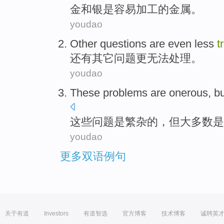
金
和
银
是
容易加工
的
金属
。
youdao
Other
questions
are
even less
t
还有其它
问题
更
无法处理
。
youdao
These
problems
are
onerous
,
bu
这些
问题
是
繁杂
的，
但
大多数
是
youdao
更多双语例句
关于有道
Investors
有道智选
官方博客
技术博客
诚聘英