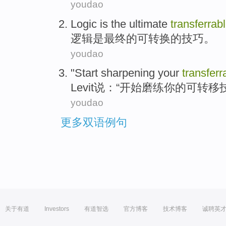
youdao
Logic
is
the ultimate
transferrab
逻辑
是
最终
的
可转换的
技巧
。
youdao
"
Start
sharpening
your
transferr
Levit
说
：“
开始
磨练
你
的可转移
youdao
更多双语例句
关于有道
Investors
有道智选
官方博客
技术博客
诚聘英