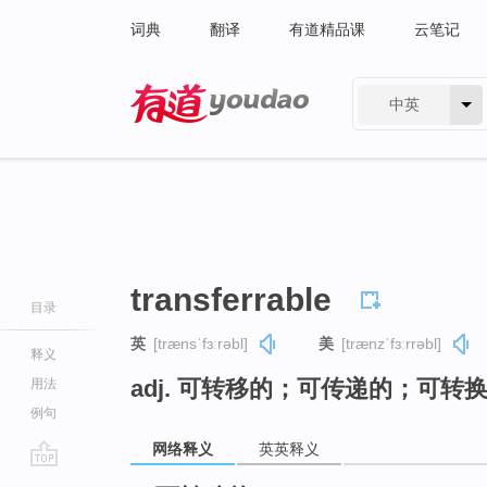
词典
翻译
有道精品课
云笔记
中英
有道 - 网易旗下搜索
transferrable
目录
英
[trænsˈfɜːrəbl]
美
[trænzˈfɜːrrəbl]
释义
adj. 可转移的；可传递的；可转
用法
例句
网络释义
英英释义
go