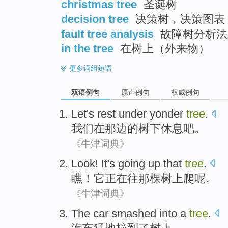
christmas tree
圣诞树
decision tree
决策树，决策图表
fault tree analysis
故障树分析法
in the tree
在树上（外来物）
更多
词组短语
双语例句
原声例句
权威例句
Let
's
rest
under yonder
tree
.
我们
在
那边的
树下
休息吧
。
《牛津词典》
Look
!
It
's going
up
that
tree
.
瞧
！
它
正在
往
那
棵树上爬呢。
《牛津词典》
The car
smashed into
a
tree
.