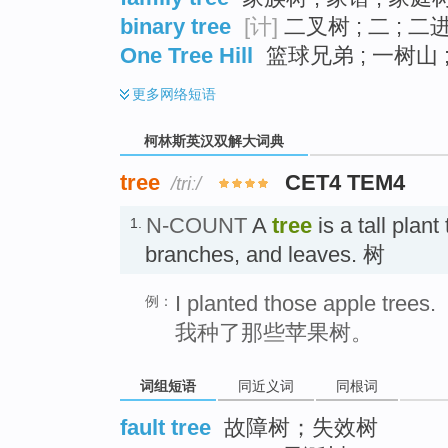
binary tree
[计]
二叉树 ; 二 ; 
One Tree Hill
篮球兄弟 ; 一树山 
更多
网络短语
柯林斯英汉双解大词典
tree
CET4 TEM4
/triː/
N-COUNT
A
tree
is a tall plant
1.
branches, and leaves. 树
I planted those apple trees.
例：
我种了那些苹果树。
词组短语
同近义词
同根词
fault tree
故障树；失效树