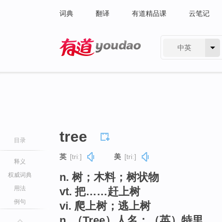
词典
翻译
有道精品课
云笔记
中英
有道 - 网易旗下搜索
tree
目录
英
[triː]
美
[triː]
释义
n. 树；木料；树状物
权威词典
用法
vt. 把……赶上树
例句
vi. 爬上树；逃上树
n. （Tree）人名；（英）特里