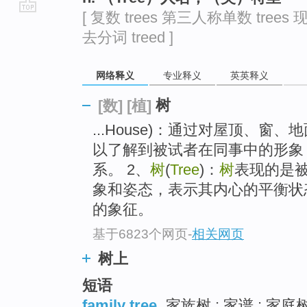
[ 复数 trees 第三人称单数 trees 现
go
去分词 treed ]
top
网络释义
专业释义
英英释义
树
[数]
[植]
...House)：通过对屋顶、
以了解到被试者在同事中的形象
系。 2、
树
(
Tree
)：
树
表现的是
象和姿态，表示其内心的平衡状
的象征。
基于6823个网页
-
相关网页
树上
短语
family tree
家族树 ; 家谱 ; 家庭树