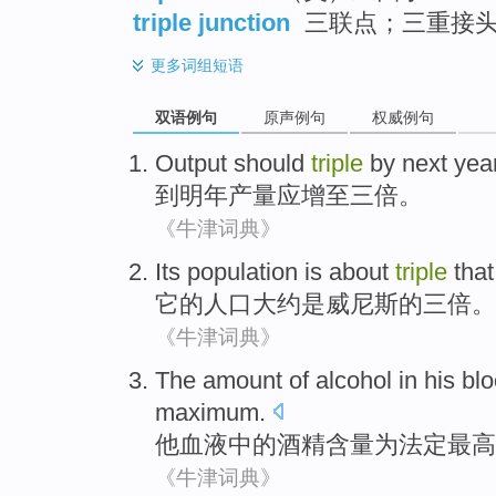
triple junction
三联点；三重接
更多
词组短语
双语例句
原声例句
权威例句
Output
should
triple
by
next yea
到
明年
产量
应
增至三倍
。
《牛津词典》
Its
population
is
about
triple
tha
它
的
人口
大约
是
威尼斯的
三
倍。
《牛津词典》
The amount
of
alcohol
in
his
bl
maximum
.
他
血液
中的
酒精含量
为
法定
最高
《牛津词典》