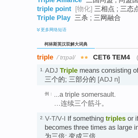
triple point
[物化]
三相点 ; 三态点
Triple Play
三杀 ; 三网融合
更多
网络短语
柯林斯英汉双解大词典
triple
CET6 TEM4
/ˈtrɪpəl/
ADJ
Triple
means consisting of 
1.
三个的; 三部分的
[ADJ n]
...a triple somersault.
例：
…连续三个筋斗。
V-T/V-I
If something
triples
or i
2.
becomes three times as large 
为三倍; 变成三倍