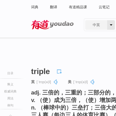
词典
翻译
有道精品课
云笔记
中英
有道 - 网易旗下搜索
triple
目录
英
[ˈtrɪp(ə)l]
美
[ˈtrɪp(ə)l]
释义
adj. 三倍的，三重的；三部分的
权威词典
用法
v. （使）成为三倍，（使）增加
例句
n. （棒球中的）三垒打；三倍
三人赛（每边三人的体育比赛）（t