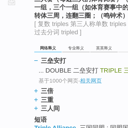
一组，三个一组（如体育赛事中
go
转体三周，连翻三圈；（鸣钟术）三响
top
[ 复数 triples 第三人称单数 triples
过去分词 tripled ]
网络释义
专业释义
英英释义
三垒安打
... DOUBLE 二垒安打
TRIPLE
基于1000个网页
-
相关网页
三倍
三重
三人间
短语
Triple Alliance
三国同盟 ; 同盟国