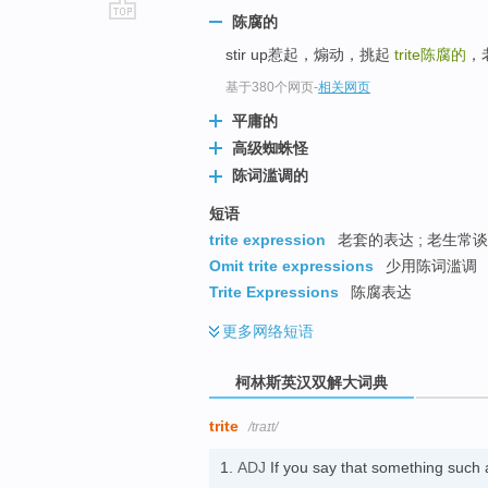
陈腐的
go
stir up惹起，煽动，挑起
trite
陈腐的
，
top
基于380个网页
-
相关网页
平庸的
高级蜘蛛怪
陈词滥调的
短语
trite expression
老套的表达 ; 老生常谈
Omit trite expressions
少用陈词滥调
Trite Expressions
陈腐表达
更多
网络短语
柯林斯英汉双解大词典
trite
/traɪt/
1.
ADJ
If you say that something such a