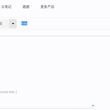
云笔记
惠惠
更多产品
英
ost trite ]