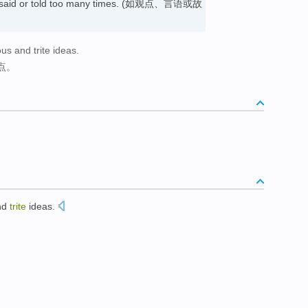
been said or told too many times. (如观点、言语或故
us and trite ideas.
点。
nd
trite
ideas
.