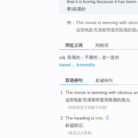
that it is boring because it has 
事)陈腐的
例：
The movie is teeming with obvio
这部电影充满着明显而陈腐的观
同近义词
同根词
adj. 陈腐的；平庸的；老一套的
banal
,
bromidic
双语例句
权威例句
The movie
is teeming
with
obvious
a
这部
电影
充满
着
明显
而
陈腐的观点。
《柯林斯英汉双解大词典》
The heading
is
trite
.
标题
陈旧
。
《新英汉大辞典》