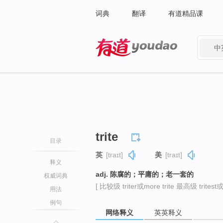
词典
翻译
有道精品课
中
有道 - 网易旗下搜索
trite
目录
英
[traɪt]
美
[traɪt]
释义
adj. 陈腐的；平庸的；老一套的
权威词典
[ 比较级 triter或more trite 最高级 tritest或m
用法
例句
网络释义
英英释义