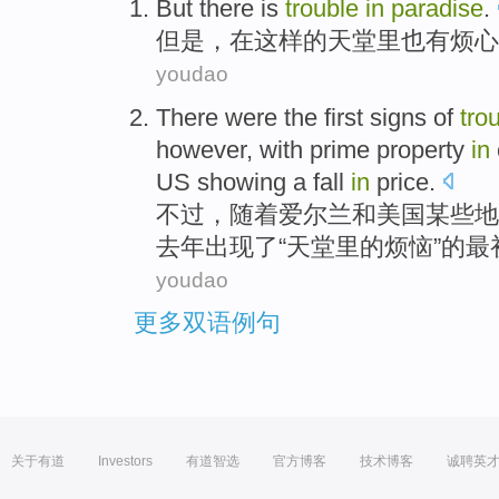
But
there is
trouble
in
paradise
.
但是
，
在
这样的
天堂
里也
有
烦心
youdao
There were
the
first
signs
of
tro
however
,
with
prime
property
in
US
showing
a
fall
in
price
.
不过
，
随着
爱尔兰
和
美国
某些
地
去年
出现了“
天堂
里的
烦恼
”
的
最
youdao
更多双语例句
关于有道
Investors
有道智选
官方博客
技术博客
诚聘英