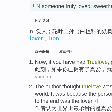
N
someone truly loved; swee
1.
同近义词
n. 爱人；轮叶王孙（白檀科的矮
lover
,
hon
双语例句
权威例句
Now
,
if
you
have
had
Truelove
,
此刻
，
如果
你
已
拥有
了真爱，就
youdao
The author
thought
truelove
wa
world
.
It
was because
the
perso
to
the
end was
the
lover.
作者
认为
世界上
最
珍贵
的
是
真
爱