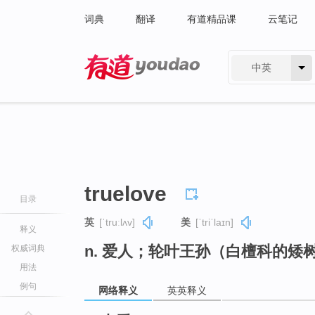
词典
翻译
有道精品课
云笔记
中英
有道 - 网易旗下搜索
truelove
目录
英
[ˈtruːlʌv]
美
[ˈtriˈlaɪn]
释义
n. 爱人；轮叶王孙（白檀科的矮
权威词典
用法
例句
网络释义
英英释义