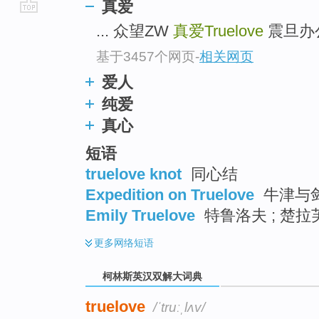
真爱
go
... 众望ZW
真爱Truelove
震旦办公
top
基于3457个网页
-
相关网页
爱人
纯爱
真心
短语
truelove knot
同心结
Expedition on Truelove
牛津与剑
Emily Truelove
特鲁洛夫 ; 楚拉
更多
网络短语
柯林斯英汉双解大词典
truelove
/ˈtruːˌlʌv/