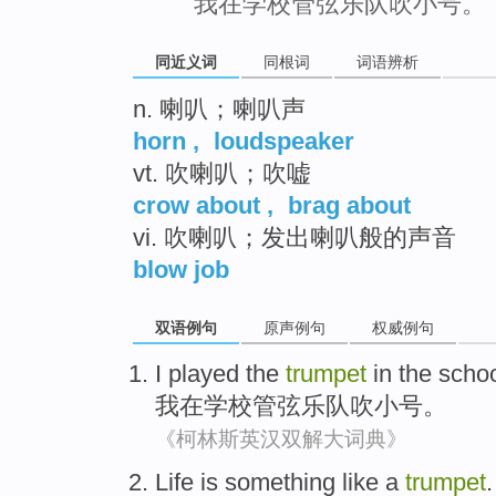
我在学校管弦乐队吹小号。
同近义词
同根词
词语辨析
n. 喇叭；喇叭声
horn
,
loudspeaker
vt. 吹喇叭；吹嘘
crow about
,
brag about
vi. 吹喇叭；发出喇叭般的声音
blow job
双语例句
原声例句
权威例句
I
played
the
trumpet
in
the
scho
我
在
学校
管弦乐队
吹
小号。
《柯林斯英汉双解大词典》
Life
is
something like
a
trumpet
.