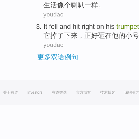
生活
像
个
喇叭一样
。
youdao
It
fell
and
hit
right
on
his
trumpet
它
掉了下来
，正好
砸
在
他
的小号
youdao
更多双语例句
关于有道
Investors
有道智选
官方博客
技术博客
诚聘英