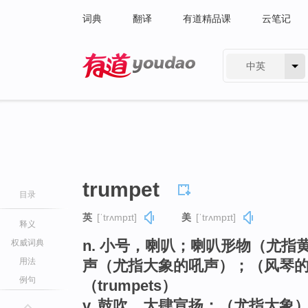
词典
翻译
有道精品课
云笔记
中英
有道 - 网易旗下搜索
trumpet
目录
英
[ˈtrʌmpɪt]
美
[ˈtrʌmpɪt]
释义
n. 小号，喇叭；喇叭形物（尤
权威词典
用法
声（尤指大象的吼声）；（风琴
例句
（trumpets）
v. 鼓吹，大肆宣扬；（尤指大象