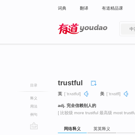
词典
翻译
有道精品课
中
有道 - 网易旗下搜索
trustful
目录
英
[ˈtrʌstfʊl]
美
[ˈtrʌstfl]
释义
adj. 完全信赖别人的
用法
[ 比较级 more trustful 最高级 most trustfu
例句
网络释义
英英释义
go