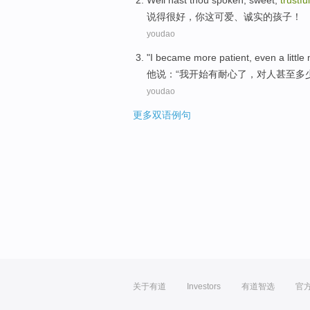
Well
hast
thou
spoken
, sweet,
trustful
说
得很好
，
你
这可爱
、
诚实
的
孩子
！
youdao
"
I
became
more
patient
,
even
a
littl
他
说：“
我
开始
有
耐心
了，对人
甚至
多
youdao
更多双语例句
关于有道
Investors
有道智选
官