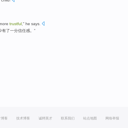
child
!
e more
trustful
,"
he
says.
少有
了一
分
信任感
。”
方博客
技术博客
诚聘英才
联系我们
站点地图
网络举报